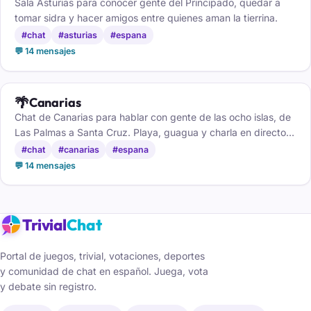
Sala Asturias para conocer gente del Principado, quedar a
tomar sidra y hacer amigos entre quienes aman la tierrina.
#chat
#asturias
#espana
💬 14 mensajes
🌴
Canarias
Chat de Canarias para hablar con gente de las ocho islas, de
Las Palmas a Santa Cruz. Playa, guagua y charla en directo,
gratis y sin registro.
#chat
#canarias
#espana
💬 14 mensajes
Trivial
Chat
Portal de juegos, trivial, votaciones, deportes
y comunidad de chat en español. Juega, vota
y debate sin registro.