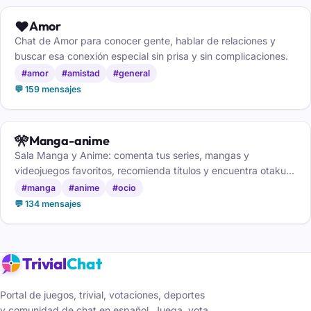
❤️
Amor
Chat de Amor para conocer gente, hablar de relaciones y
buscar esa conexión especial sin prisa y sin complicaciones.
#amor
#amistad
#general
💬 159 mensajes
🎌
Manga-anime
Sala Manga y Anime: comenta tus series, mangas y
videojuegos favoritos, recomienda títulos y encuentra otakus
con tus mismos gustos.
#manga
#anime
#ocio
💬 134 mensajes
Trivial
Chat
Portal de juegos, trivial, votaciones, deportes
y comunidad de chat en español. Juega, vota