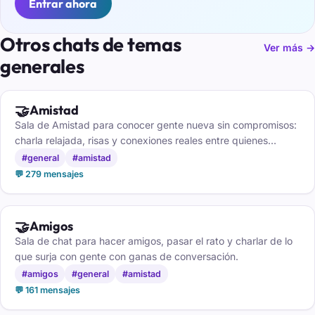
Entrar ahora
Otros chats de temas
Ver más →
generales
🤝
Amistad
Sala de Amistad para conocer gente nueva sin compromisos:
charla relajada, risas y conexiones reales entre quienes
buscan buena compañía.
#general
#amistad
💬 279 mensajes
🤝
Amigos
Sala de chat para hacer amigos, pasar el rato y charlar de lo
que surja con gente con ganas de conversación.
#amigos
#general
#amistad
💬 161 mensajes