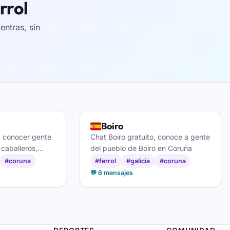
rrol
ntras, sin
🇪🇸
Boiro
a conocer gente
Chat Boiro gratuito, conoce a gente
 caballeros,
del pueblo de Boiro en Coruña
inos y hacer
#coruna
#ferrol
#galicia
#coruna
iñas coruñesas.
💬 6 mensajes