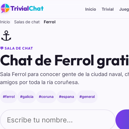
Trivial
Chat
Inicio
Trivial
Jueg
Inicio
Salas de chat
Ferrol
⚓
💬 SALA DE CHAT
Chat de Ferrol grati
Sala Ferrol para conocer gente de la ciudad naval, c
amigos por toda la ría coruñesa.
#ferrol
#galicia
#coruna
#espana
#general
Tu nombre para entrar al chat de Ferrol