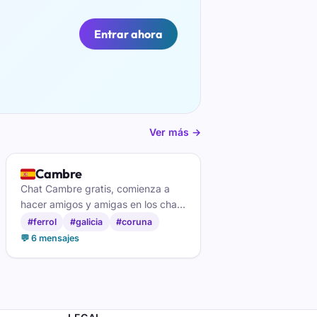
Entrar ahora
Ver más →
🇪🇸
Cambre
Chat Cambre gratis, comienza a
hacer amigos y amigas en los chats
gallegos de Cambre
#ferrol
#galicia
#coruna
💬 6 mensajes