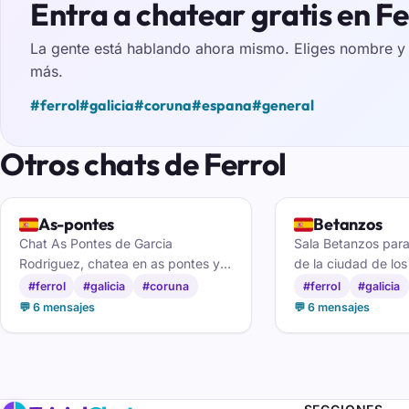
Entra a chatear gratis en Fe
La gente está hablando ahora mismo. Eliges nombre y e
más.
#ferrol
#galicia
#coruna
#espana
#general
Otros chats de Ferrol
🇪🇸
🇪🇸
As-pontes
Betanzos
Chat As Pontes de Garcia
Sala Betanzos par
Rodriguez, chatea en as pontes y
de la ciudad de los
haz nuegos amigos en Galicia
charlar con brigant
#ferrol
#galicia
#coruna
#ferrol
#galicia
amigos por las Mar
💬 6 mensajes
💬 6 mensajes