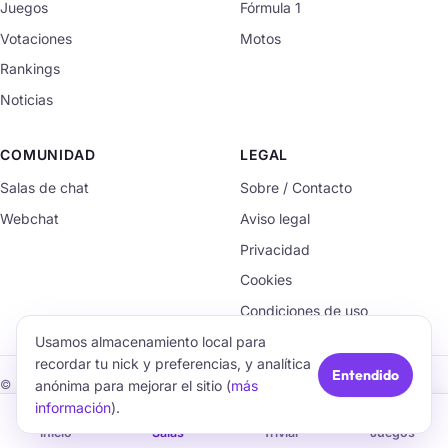
Juegos
Fórmula 1
Votaciones
Motos
Rankings
Noticias
COMUNIDAD
LEGAL
Salas de chat
Sobre / Contacto
Webchat
Aviso legal
Privacidad
Cookies
Condiciones de uso
Usamos almacenamiento local para
recordar tu nick y preferencias, y analítica
Entendido
anónima para mejorar el sitio (
más
© 2026 TrivialChat.org · Hecho con cariño para la comunidad.
información
).
🏠
💬
🧠
🎮
Inicio
Salas
Trivial
Juegos