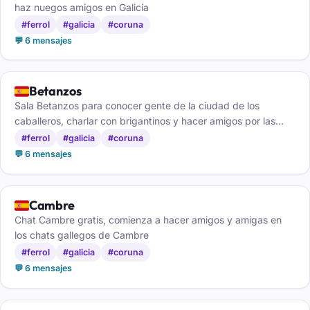
haz nuegos amigos en Galicia
#ferrol
#galicia
#coruna
💬 6 mensajes
🇪🇸
Betanzos
Sala Betanzos para conocer gente de la ciudad de los
caballeros, charlar con brigantinos y hacer amigos por las
Mariñas coruñesas.
#ferrol
#galicia
#coruna
💬 6 mensajes
🇪🇸
Cambre
Chat Cambre gratis, comienza a hacer amigos y amigas en
los chats gallegos de Cambre
#ferrol
#galicia
#coruna
💬 6 mensajes