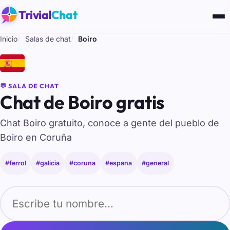
Trivial
Chat
Inicio
Salas de chat
Boiro
🇪🇸
💬 SALA DE CHAT
Chat de Boiro gratis
Chat Boiro gratuito, conoce a gente del pueblo de
Boiro en Coruña
#ferrol
#galicia
#coruna
#espana
#general
Tu nombre para entrar al chat de Boiro