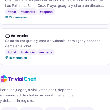
Chat de Canarias para hablar con gente de las ocho islas, de
Las Palmas a Santa Cruz. Playa, guagua y charla en directo,
gratis y sin registro.
#chat
#canarias
#espana
💬 15 mensajes
🍊
Valencia
Salas de xat gratis y chat de valencia, para ligar y conocer
gente en el chat
#chat
#valencia
#espana
💬 15 mensajes
Trivial
Chat
Portal de juegos, trivial, votaciones, deportes
y comunidad de chat en español. Juega, vota
y debate sin registro.