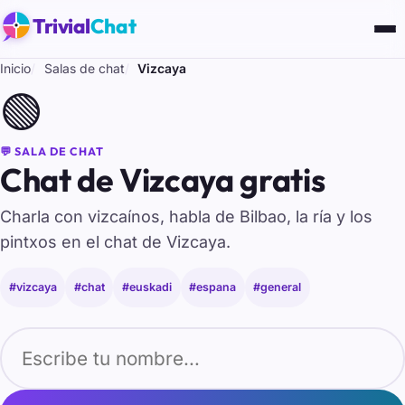
Trivial
Chat
Inicio
Salas de chat
Vizcaya
🟢
💬 SALA DE CHAT
Chat de Vizcaya gratis
Charla con vizcaínos, habla de Bilbao, la ría y los
pintxos en el chat de Vizcaya.
#vizcaya
#chat
#euskadi
#espana
#general
Tu nombre para entrar al chat de Vizcaya