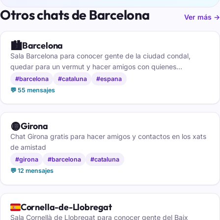
Otros chats de Barcelona
Ver más →
🏙️
Barcelona
Sala Barcelona para conocer gente de la ciudad condal,
quedar para un vermut y hacer amigos con quienes
comparten tu barrio.
#barcelona
#cataluna
#espana
💬 55 mensajes
🟡
Girona
Chat Girona gratis para hacer amigos y contactos en los xats
de amistad
#girona
#barcelona
#cataluna
💬 12 mensajes
🇪🇸
Cornella-de-Llobregat
Sala Cornellà de Llobregat para conocer gente del Baix