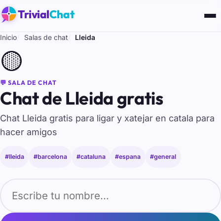
Trivial
Chat
Inicio
Salas de chat
Lleida
🟡
💬 SALA DE CHAT
Chat de Lleida gratis
Chat Lleida gratis para ligar y xatejar en catala para
hacer amigos
#lleida
#barcelona
#cataluna
#espana
#general
Tu nombre para entrar al chat de Lleida