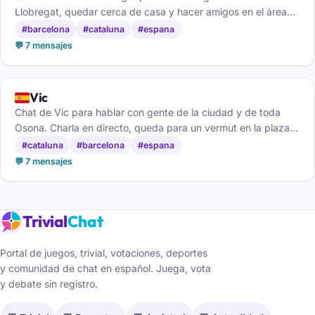
Llobregat, quedar cerca de casa y hacer amigos en el área
de Barcelona.
#barcelona
#cataluna
#espana
💬 7 mensajes
🇪🇸
Vic
Chat de Vic para hablar con gente de la ciudad y de toda
Osona. Charla en directo, queda para un vermut en la plaza y
haz amigos, gratis y sin registro.
#cataluna
#barcelona
#espana
💬 7 mensajes
Trivial
Chat
Portal de juegos, trivial, votaciones, deportes
y comunidad de chat en español. Juega, vota
y debate sin registro.