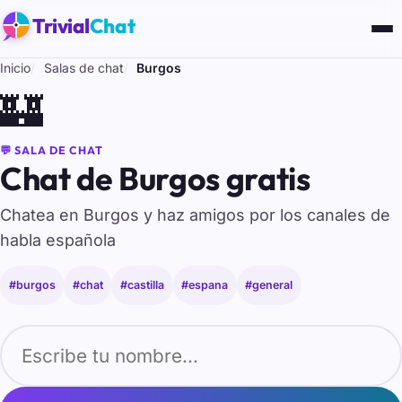
Trivial
Chat
Inicio
Salas de chat
Burgos
🏰
💬 SALA DE CHAT
Chat de Burgos gratis
Chatea en Burgos y haz amigos por los canales de
habla española
#burgos
#chat
#castilla
#espana
#general
Tu nombre para entrar al chat de Burgos