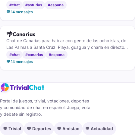
#chat
#asturias
#espana
💬 14 mensajes
🌴
Canarias
Chat de Canarias para hablar con gente de las ocho islas, de
Las Palmas a Santa Cruz. Playa, guagua y charla en directo,
gratis y sin registro.
#chat
#canarias
#espana
💬 14 mensajes
Trivial
Chat
Portal de juegos, trivial, votaciones, deportes
y comunidad de chat en español. Juega, vota
y debate sin registro.
💬 Trivial
💬 Deportes
💬 Amistad
💬 Actualidad