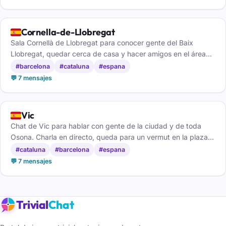
🇪🇸
Cornella-de-Llobregat
Sala Cornellà de Llobregat para conocer gente del Baix
Llobregat, quedar cerca de casa y hacer amigos en el área
de Barcelona.
#barcelona
#cataluna
#espana
💬 7 mensajes
🇪🇸
Vic
Chat de Vic para hablar con gente de la ciudad y de toda
Osona. Charla en directo, queda para un vermut en la plaza y
haz amigos, gratis y sin registro.
#cataluna
#barcelona
#espana
💬 7 mensajes
Trivial
Chat