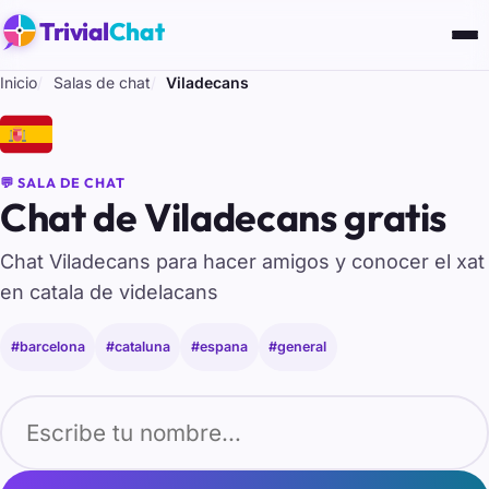
Trivial
Chat
Inicio
Salas de chat
Viladecans
🇪🇸
💬 SALA DE CHAT
Chat de Viladecans gratis
Chat Viladecans para hacer amigos y conocer el xat
en catala de videlacans
#barcelona
#cataluna
#espana
#general
Tu nombre para entrar al chat de Viladecans