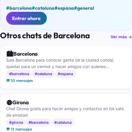
#barcelona
#cataluna
#espana
#general
Entrar ahora
Otros chats de Barcelona
Ver más →
🏙️
Barcelona
Sala Barcelona para conocer gente de la ciudad condal,
quedar para un vermut y hacer amigos con quienes
comparten tu barrio.
#barcelona
#cataluna
#espana
💬 55 mensajes
🟡
Girona
Chat Girona gratis para hacer amigos y contactos en los xats
de amistad
#girona
#barcelona
#cataluna
💬 12 mensajes