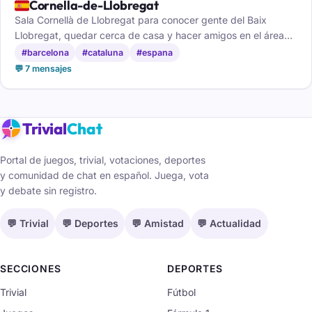
🇪🇸
Cornella-de-Llobregat
Sala Cornellà de Llobregat para conocer gente del Baix
Llobregat, quedar cerca de casa y hacer amigos en el área
de Barcelona.
#barcelona
#cataluna
#espana
💬 7 mensajes
Trivial
Chat
Portal de juegos, trivial, votaciones, deportes
y comunidad de chat en español. Juega, vota
y debate sin registro.
💬 Trivial
💬 Deportes
💬 Amistad
💬 Actualidad
SECCIONES
DEPORTES
Trivial
Fútbol