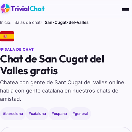
Trivial
Chat
Inicio
Salas de chat
San-Cugat-del-Valles
🇪🇸
💬 SALA DE CHAT
Chat de San Cugat del
Valles gratis
Chatea con gente de Sant Cugat del valles online,
habla con gente catalana en nuestros chats de
amistad.
#barcelona
#cataluna
#espana
#general
Tu nombre para entrar al chat de San-Cugat-del-Valles