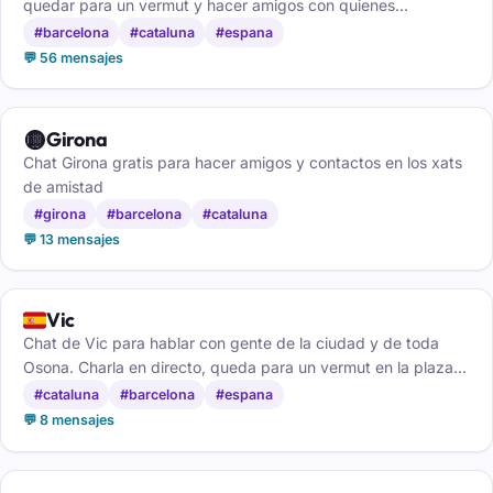
quedar para un vermut y hacer amigos con quienes
comparten tu barrio.
#barcelona
#cataluna
#espana
💬 56 mensajes
🟡
Girona
Chat Girona gratis para hacer amigos y contactos en los xats
de amistad
#girona
#barcelona
#cataluna
💬 13 mensajes
🇪🇸
Vic
Chat de Vic para hablar con gente de la ciudad y de toda
Osona. Charla en directo, queda para un vermut en la plaza y
haz amigos, gratis y sin registro.
#cataluna
#barcelona
#espana
💬 8 mensajes