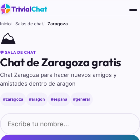
Trivial
Chat
Inicio
Salas de chat
Zaragoza
⛰️
💬 SALA DE CHAT
Chat de Zaragoza gratis
Chat Zaragoza para hacer nuevos amigos y
amistades dentro de aragon
#zaragoza
#aragon
#espana
#general
Tu nombre para entrar al chat de Zaragoza