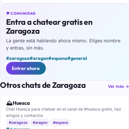
💬 COMUNIDAD
Entra a chatear gratis en
Zaragoza
La gente está hablando ahora mismo. Eliges nombre
y entras, sin más.
#zaragoza
#aragon
#espana
#general
Entrar ahora
Otros chats de Zaragoza
Ver más →
⛰️
Huesca
Chat Huesca para chatear en el canal de #huesca gratis, haz
amigos y contactos
#zaragoza
#aragon
#espana