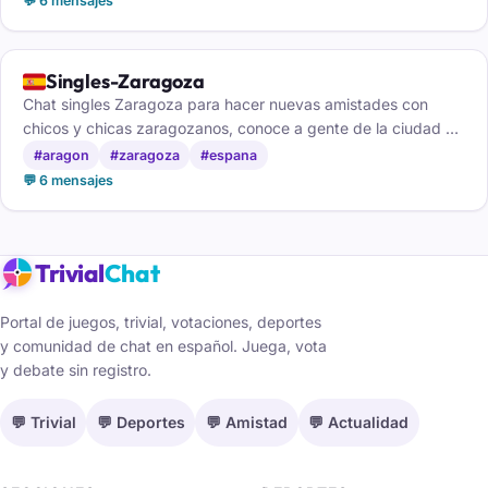
💬 6 mensajes
🇪🇸
Singles-Zaragoza
Chat singles Zaragoza para hacer nuevas amistades con
chicos y chicas zaragozanos, conoce a gente de la ciudad y
haz amigos.
#aragon
#zaragoza
#espana
💬 6 mensajes
Trivial
Chat
Portal de juegos, trivial, votaciones, deportes
y comunidad de chat en español. Juega, vota
y debate sin registro.
💬 Trivial
💬 Deportes
💬 Amistad
💬 Actualidad