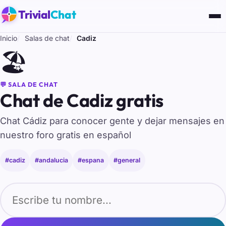
Trivial
Chat
Inicio
Salas de chat
Cadiz
🏖️
💬 SALA DE CHAT
Chat de Cadiz gratis
Chat Cádiz para conocer gente y dejar mensajes en
nuestro foro gratis en español
#cadiz
#andalucia
#espana
#general
Tu nombre para entrar al chat de Cadiz