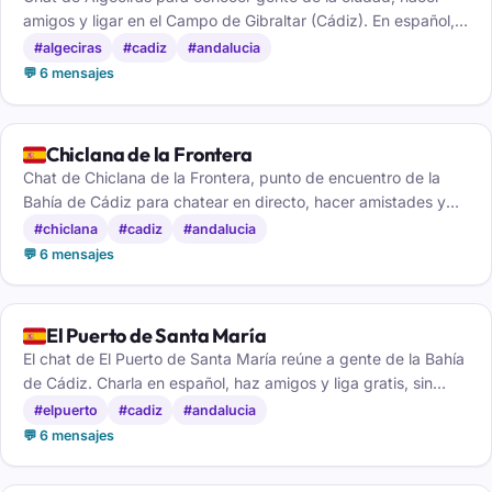
amigos y ligar en el Campo de Gibraltar (Cádiz). En español,
gratis y sin registro.
#algeciras
#cadiz
#andalucia
💬 6 mensajes
🇪🇸
Chiclana de la Frontera
Chat de Chiclana de la Frontera, punto de encuentro de la
Bahía de Cádiz para chatear en directo, hacer amistades y
conocer gente, sin cuenta.
#chiclana
#cadiz
#andalucia
💬 6 mensajes
🇪🇸
El Puerto de Santa María
El chat de El Puerto de Santa María reúne a gente de la Bahía
de Cádiz. Charla en español, haz amigos y liga gratis, sin
registrarte.
#elpuerto
#cadiz
#andalucia
💬 6 mensajes