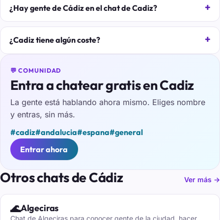
¿Hay gente de Cádiz en el chat de Cadiz?
¿Cadiz tiene algún coste?
💬 COMUNIDAD
Entra a chatear gratis en Cadiz
La gente está hablando ahora mismo. Eliges nombre
y entras, sin más.
#cadiz
#andalucia
#espana
#general
Entrar ahora
Otros chats de Cádiz
Ver más →
🌊
Algeciras
Chat de Algeciras para conocer gente de la ciudad, hacer