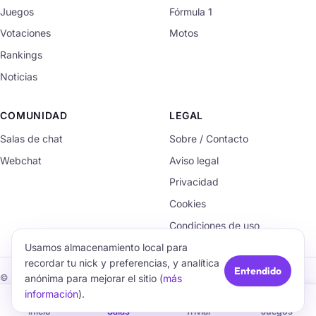
Juegos
Fórmula 1
Votaciones
Motos
Rankings
Noticias
COMUNIDAD
LEGAL
Salas de chat
Sobre / Contacto
Webchat
Aviso legal
Privacidad
Cookies
Condiciones de uso
Usamos almacenamiento local para
recordar tu nick y preferencias, y analítica
Entendido
anónima para mejorar el sitio (
más
© 2026 TrivialChat.org · Hecho con cariño para la comunidad.
información
).
🏠
💬
🧠
🎮
Inicio
Salas
Trivial
Juegos