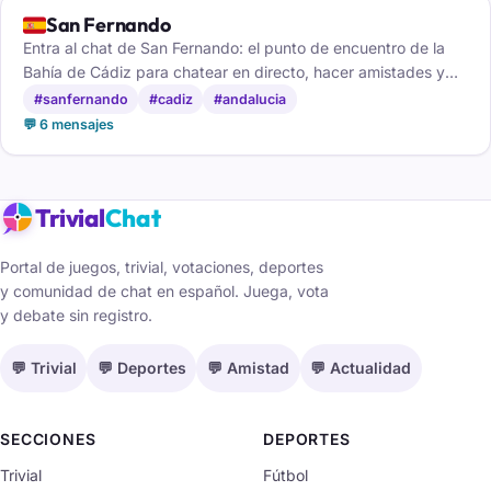
🇪🇸
San Fernando
Entra al chat de San Fernando: el punto de encuentro de la
Bahía de Cádiz para chatear en directo, hacer amistades y
conocer gente nueva sin crear cuenta.
#sanfernando
#cadiz
#andalucia
💬 6 mensajes
Trivial
Chat
Portal de juegos, trivial, votaciones, deportes
y comunidad de chat en español. Juega, vota
y debate sin registro.
💬 Trivial
💬 Deportes
💬 Amistad
💬 Actualidad
SECCIONES
DEPORTES
Trivial
Fútbol