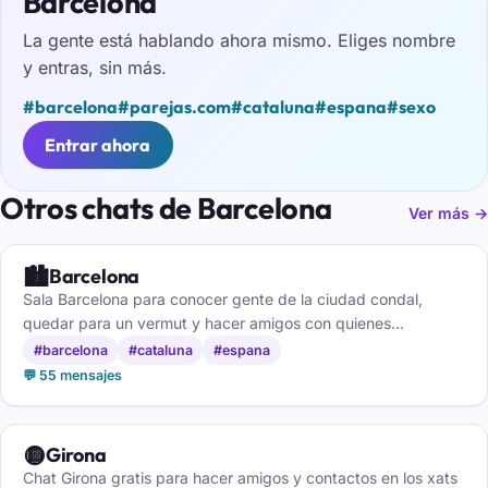
Barcelona
La gente está hablando ahora mismo. Eliges nombre
y entras, sin más.
#barcelona
#parejas.com
#cataluna
#espana
#sexo
Entrar ahora
Otros chats de Barcelona
Ver más →
🏙️
Barcelona
Sala Barcelona para conocer gente de la ciudad condal,
quedar para un vermut y hacer amigos con quienes
comparten tu barrio.
#barcelona
#cataluna
#espana
💬 55 mensajes
🟡
Girona
Chat Girona gratis para hacer amigos y contactos en los xats