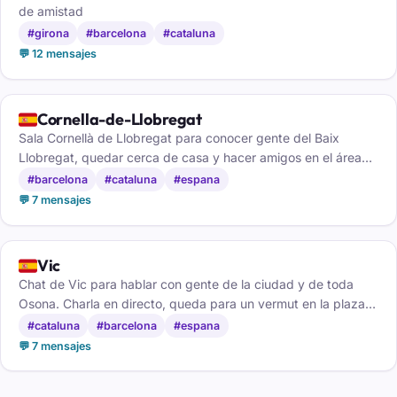
de amistad
#girona
#barcelona
#cataluna
💬 12 mensajes
🇪🇸
Cornella-de-Llobregat
Sala Cornellà de Llobregat para conocer gente del Baix
Llobregat, quedar cerca de casa y hacer amigos en el área
de Barcelona.
#barcelona
#cataluna
#espana
💬 7 mensajes
🇪🇸
Vic
Chat de Vic para hablar con gente de la ciudad y de toda
Osona. Charla en directo, queda para un vermut en la plaza y
haz amigos, gratis y sin registro.
#cataluna
#barcelona
#espana
💬 7 mensajes