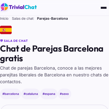
Trivial
Chat
Inicio
Salas de chat
Parejas-Barcelona
🇪🇸
💬 SALA DE CHAT
Chat de Parejas Barcelona
gratis
Chat de parejas Barcelona, conoce a las mejores
parejitas liberales de Barcelona en nuestro chats de
contactos.
#barcelona
#cataluna
#espana
#sexo
Tu nombre para entrar al chat de Parejas-Barcelona