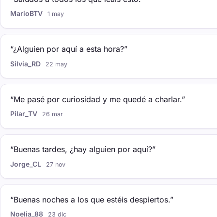
MarioBTV
1 may
“¿Alguien por aquí a esta hora?”
Silvia_RD
22 may
“Me pasé por curiosidad y me quedé a charlar.”
Pilar_TV
26 mar
“Buenas tardes, ¿hay alguien por aquí?”
Jorge_CL
27 nov
“Buenas noches a los que estéis despiertos.”
Noelia_88
23 dic