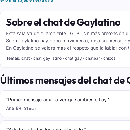
💬 6 mensajes en esta sala
Sobre el chat de Gaylatino
Esta sala va de el ambiente LGTBI, sin más pretensión q
Si en Gaylatino hay poco movimiento, deja un mensaje y 
En Gaylatino se valora más el respeto que la labia: con tr
Temas:
chat · chat gay latino · chat gay · chatear · chicos
Últimos mensajes del chat de 
“Primer mensaje aquí, a ver qué ambiente hay.”
Ana_BR
31 may
“Saludos a todos los que leáis esto.”