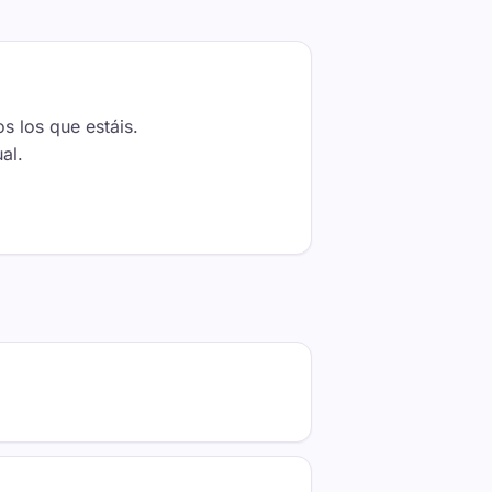
s los que estáis.
al.