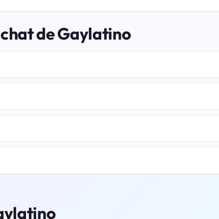
 chat de Gaylatino
aylatino