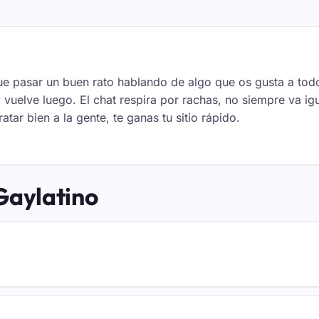
ue pasar un buen rato hablando de algo que os gusta a todo
vuelve luego. El chat respira por rachas, no siempre va igu
atar bien a la gente, te ganas tu sitio rápido.
Gaylatino