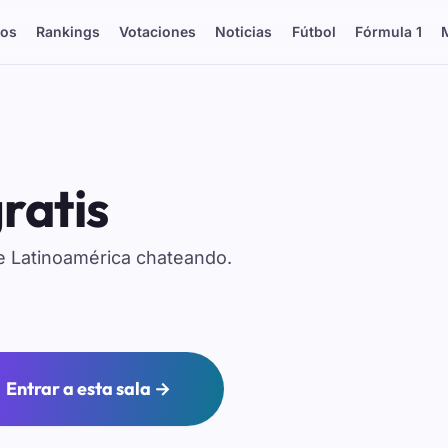
os
Rankings
Votaciones
Noticias
Fútbol
Fórmula 1
ratis
de Latinoamérica chateando.
Entrar a esta sala →