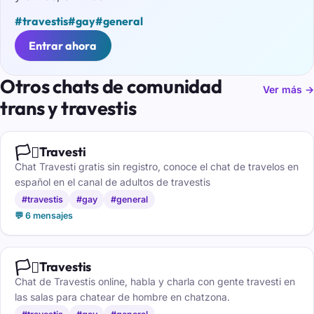
#travestis
#gay
#general
Entrar ahora
Otros chats de comunidad
Ver más →
trans y travestis
🏳️‍⚧️
Travesti
Chat Travesti gratis sin registro, conoce el chat de travelos en
español en el canal de adultos de travestis
#travestis
#gay
#general
💬 6 mensajes
🏳️‍⚧️
Travestis
Chat de Travestis online, habla y charla con gente travesti en
las salas para chatear de hombre en chatzona.