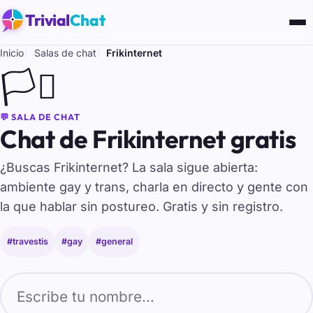
Trivial
Chat
Inicio
Salas de chat
Frikinternet
🏳️‍⚧️
💬 SALA DE CHAT
Chat de Frikinternet gratis
¿Buscas Frikinternet? La sala sigue abierta:
ambiente gay y trans, charla en directo y gente con
la que hablar sin postureo. Gratis y sin registro.
#travestis
#gay
#general
Tu nombre para entrar al chat de Frikinternet