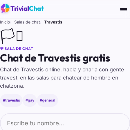
Trivial
Chat
Inicio
Salas de chat
Travestis
🏳️‍⚧️
💬 SALA DE CHAT
Chat de Travestis gratis
Chat de Travestis online, habla y charla con gente
travesti en las salas para chatear de hombre en
chatzona.
#travestis
#gay
#general
Tu nombre para entrar al chat de Travestis