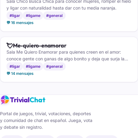
Sala Chico Busca Chica para conocer mujeres, romper el hielo
y ligar con naturalidad hasta dar con tu media naranja.
#ligar
#ligame
#general
💬 16 mensajes
💘
Me-quiero-enamorar
Sala Me Quiero Enamorar para quienes creen en el amor:
conoce gente con ganas de algo bonito y deja que surja la
chispa.
#ligar
#ligame
#general
💬 14 mensajes
Trivial
Chat
Portal de juegos, trivial, votaciones, deportes
y comunidad de chat en español. Juega, vota
y debate sin registro.