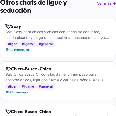
Otros chats de ligue y
Ver más →
seducción
💘
Sexy
Sala Sexy para chicos y chicas con ganas de coqueteo,
charla picante y juego de seducción sin pasarse de la raya.
Solo mayores de 18 años.
#ligar
#ligame
#general
💬 22 mensajes
💘
Chica-Busca-Chico
Sala Chica Busca Chico: ellas dan el primer paso para
conocer chicos, ligar con calma y ver hasta dónde llega la
conexión.
#ligar
#ligame
#general
💬 21 mensajes
💘
Chico-Busca-Chica