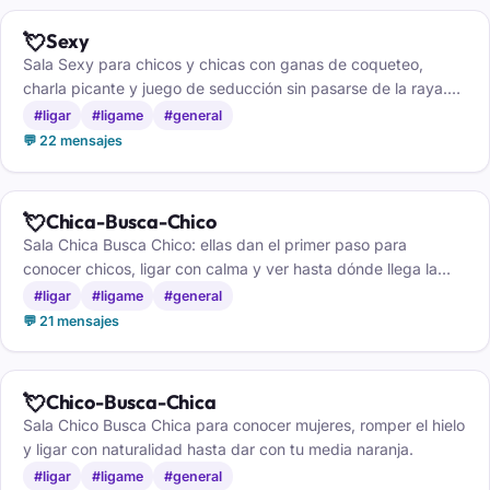
💘
Sexy
Sala Sexy para chicos y chicas con ganas de coqueteo,
charla picante y juego de seducción sin pasarse de la raya.
Solo mayores de 18 años.
#ligar
#ligame
#general
💬 22 mensajes
💘
Chica-Busca-Chico
Sala Chica Busca Chico: ellas dan el primer paso para
conocer chicos, ligar con calma y ver hasta dónde llega la
conexión.
#ligar
#ligame
#general
💬 21 mensajes
💘
Chico-Busca-Chica
Sala Chico Busca Chica para conocer mujeres, romper el hielo
y ligar con naturalidad hasta dar con tu media naranja.
#ligar
#ligame
#general