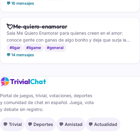
💬 16 mensajes
💘
Me-quiero-enamorar
Sala Me Quiero Enamorar para quienes creen en el amor:
conoce gente con ganas de algo bonito y deja que surja la
chispa.
#ligar
#ligame
#general
💬 14 mensajes
Trivial
Chat
Portal de juegos, trivial, votaciones, deportes
y comunidad de chat en español. Juega, vota
y debate sin registro.
💬 Trivial
💬 Deportes
💬 Amistad
💬 Actualidad