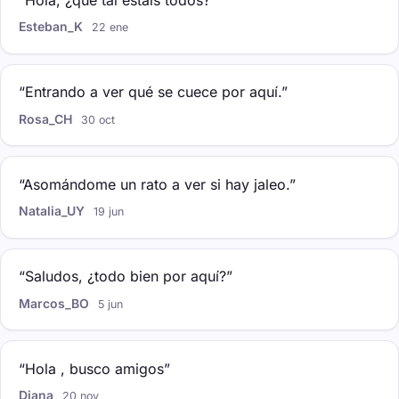
“Hola, ¿qué tal estáis todos?”
Esteban_K
22 ene
“Entrando a ver qué se cuece por aquí.”
Rosa_CH
30 oct
“Asomándome un rato a ver si hay jaleo.”
Natalia_UY
19 jun
“Saludos, ¿todo bien por aquí?”
Marcos_BO
5 jun
“Hola , busco amigos”
Diana
20 nov