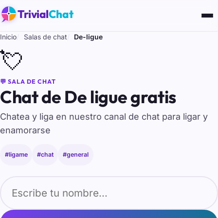
Trivial
Chat
Inicio
Salas de chat
De-ligue
💘
💬 SALA DE CHAT
Chat de De ligue gratis
Chatea y liga en nuestro canal de chat para ligar y
enamorarse
#ligame
#chat
#general
Tu nombre para entrar al chat de De-ligue