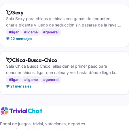
💘
Sexy
Sala Sexy para chicos y chicas con ganas de coqueteo,
charla picante y juego de seducción sin pasarse de la raya.
Solo mayores de 18 años.
#ligar
#ligame
#general
💬 22 mensajes
💘
Chica-Busca-Chico
Sala Chica Busca Chico: ellas dan el primer paso para
conocer chicos, ligar con calma y ver hasta dónde llega la
conexión.
#ligar
#ligame
#general
💬 21 mensajes
Trivial
Chat
Portal de juegos, trivial, votaciones, deportes