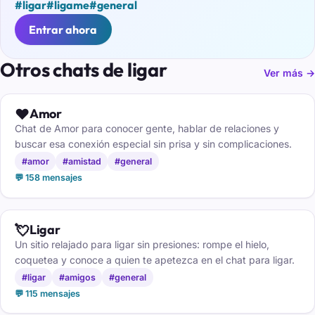
#ligar
#ligame
#general
Entrar ahora
Otros chats de ligar
Ver más →
❤️
Amor
Chat de Amor para conocer gente, hablar de relaciones y
buscar esa conexión especial sin prisa y sin complicaciones.
#amor
#amistad
#general
💬 158 mensajes
💘
Ligar
Un sitio relajado para ligar sin presiones: rompe el hielo,
coquetea y conoce a quien te apetezca en el chat para ligar.
#ligar
#amigos
#general
💬 115 mensajes