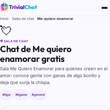
Trivial
Chat
Inicio
Salas de chat
Me-quiero-enamorar
💘
💬 SALA DE CHAT
Chat de Me quiero
enamorar gratis
Sala Me Quiero Enamorar para quienes creen en el
amor: conoce gente con ganas de algo bonito y
deja que surja la chispa.
#ligar
#ligame
#general
Tu nombre para entrar al chat de Me-quiero-enamorar