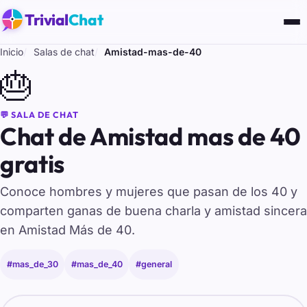
Trivial
Chat
Inicio
Salas de chat
Amistad-mas-de-40
🎂
💬 SALA DE CHAT
Chat de Amistad mas de 40
gratis
Conoce hombres y mujeres que pasan de los 40 y
comparten ganas de buena charla y amistad sincera
en Amistad Más de 40.
#mas_de_30
#mas_de_40
#general
Tu nombre para entrar al chat de Amistad-mas-de-40