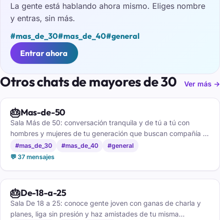
La gente está hablando ahora mismo. Eliges nombre
y entras, sin más.
#mas_de_30
#mas_de_40
#general
Entrar ahora
Otros chats de mayores de 30
Ver más →
🎂
Mas-de-50
Sala Más de 50: conversación tranquila y de tú a tú con
hombres y mujeres de tu generación que buscan compañía y
buen rollo.
#mas_de_30
#mas_de_40
#general
💬 37 mensajes
🎂
De-18-a-25
Sala De 18 a 25: conoce gente joven con ganas de charla y
planes, liga sin presión y haz amistades de tu misma