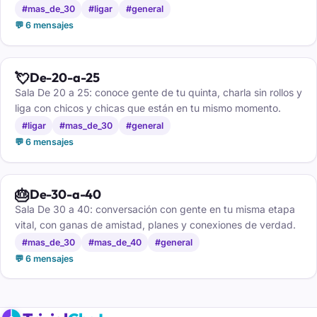
generación.
#mas_de_30
#ligar
#general
💬 6 mensajes
💘
De-20-a-25
Sala De 20 a 25: conoce gente de tu quinta, charla sin rollos y
liga con chicos y chicas que están en tu mismo momento.
#ligar
#mas_de_30
#general
💬 6 mensajes
🎂
De-30-a-40
Sala De 30 a 40: conversación con gente en tu misma etapa
vital, con ganas de amistad, planes y conexiones de verdad.
#mas_de_30
#mas_de_40
#general
💬 6 mensajes