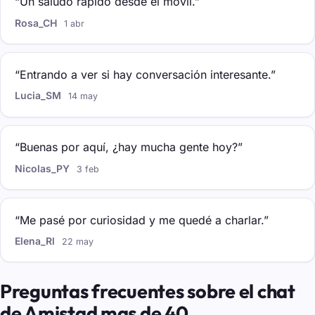
“Un saludo rápido desde el móvil.”
Rosa_CH
1 abr
“Entrando a ver si hay conversación interesante.”
Lucia_SM
14 may
“Buenas por aquí, ¿hay mucha gente hoy?”
Nicolas_PY
3 feb
“Me pasé por curiosidad y me quedé a charlar.”
Elena_Rl
22 may
Preguntas frecuentes sobre el chat
de Amistad mas de 40